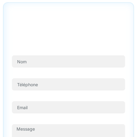
PRENDRE RENDEZ-VOUS
Contactez nous pour des solutions
de confort optimal!
Contactez nous rapidement pour l’installation, l’entretien
ainsi que la réparation de votre climatisation.
Nom
Téléphone
Email
Decrivez votre projet