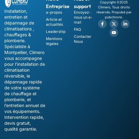
Copyright ©2025
Entreprise
support
Climero, Tous droits
Installation,
a-propos
Envoyez-
réservés. Propulsé par
entretien et
nous un e-
pubchrono.
Article et
mail
dépannage de
actualités
climatisations ,
FAQ
Leadership
chauffages &
Contacter
Mentions
plomberie.
Nous
légales
Spécialiste à
Montpellier, Climero
vous accompagne
pour l’installation de
climatisation
réversible, le
dépannage rapide
de votre système
de chauffage et
plomberie, et
l’entretien annuel de
vos équipements.
Intervention rapide,
devis gratuit,
qualité garantie.