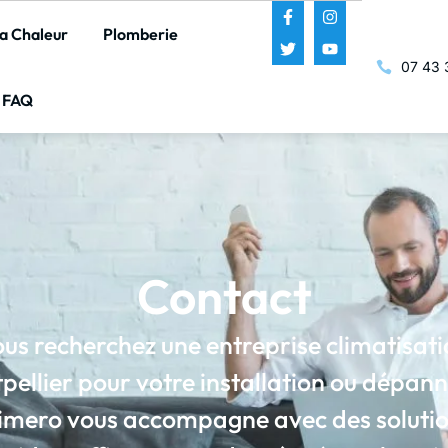
a Chaleur
Plomberie
07 43 
FAQ
Contact
us recherchez une entreprise climatisat
pellier pour votre installation ou dépan
imero vous accompagne avec des soluti