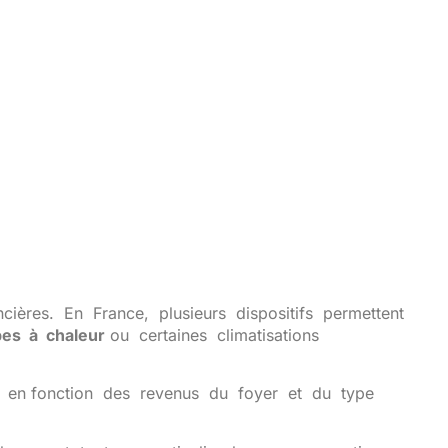
ncières.
En
France,
plusieurs
dispositifs
permettent
pes
à
chaleur
ou
certaines
climatisations
on
en fonction
des
revenus
du
foyer
et
du
type