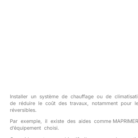
Installer
un
système
de
chauffage
ou
de
climatisa
de
réduire
le
coût
des
travaux,
notamment
pour
l
réversibles.
Par
exemple,
il
existe
des
aides
comme MAPRIME
d’équipement
choisi.