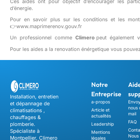
Ces
aides
ont
pour
objectif
d’encourager
les
parti
d’énergie.
Pour
en
savoir
plus
sur
les
conditions
et
les
mon
👉www.maprimerenov.gouv.fr
Un
professionnel
comme
Climero
peut
également
Pour les aides a la renovation énérgetique vous pouve
Notre
Aide
Entreprise
sup
Installation, entretien
a-propos
Envo
et dépannage de
nous 
climatisations ,
Article et
mail
actualités
chauffages &
FAQ
plomberie.
Leadership
Conta
Spécialiste à
Mentions
Nous
Montpellier, Climero
légales