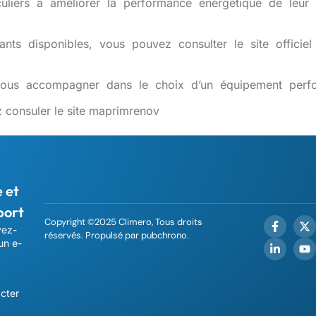
culiers
à
améliorer
la
performance
énergétique
de
leur
tants
disponibles,
vous
pouvez
consulter
le
site
officiel 
vous
accompagner
dans
le
choix
d’un
équipement
perf
z consuler le site maprimrenov
 et
port
Copyright ©2025 Climero, Tous droits
yez-
réservés. Propulsé par pubchrono.
un e-
cter