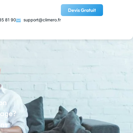
Devis Gratuit
35 81 90
support@climero.fr
ion
nage?
ons