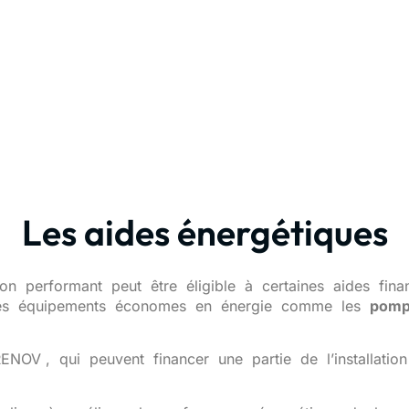
Les aides énergétiques
tion
performant
peut
être
éligible
à
certaines
aides
fina
es
équipements
économes
en
énergie
comme
les
pom
RENOV
,
qui
peuvent
financer
une
partie
de
l’installati