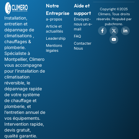
Notre
Aide et
Copyright ©2025
Entreprise
support
Climero, Tous droits
Installation,
a-propos
Envoyez-
réservés. Propulsé par
entretien et
nous un e-
pubchrono.
Article et
mail
dépannage de
actualités
climatisations ,
FAQ
Leadership
chauffages &
Contacter
Mentions
plomberie.
Nous
légales
Spécialiste à
Montpellier, Climero
vous accompagne
pour l’installation de
climatisation
réversible, le
dépannage rapide
de votre système
de chauffage et
plomberie, et
l’entretien annuel de
vos équipements.
Intervention rapide,
devis gratuit,
qualité garantie.