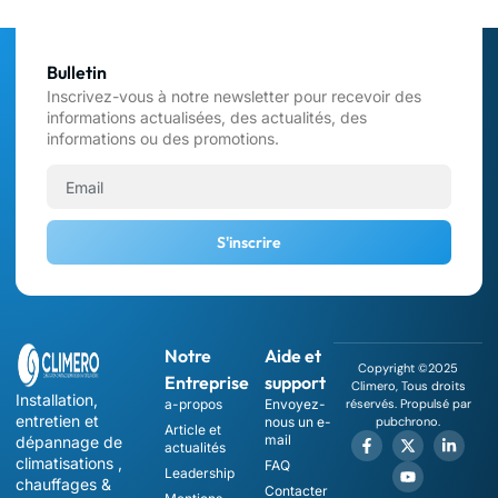
Bulletin
Inscrivez-vous à notre newsletter pour recevoir des
informations actualisées, des actualités, des
informations ou des promotions.
S'inscrire
Notre
Aide et
Copyright ©2025
Entreprise
support
Climero, Tous droits
Installation,
a-propos
Envoyez-
réservés. Propulsé par
entretien et
nous un e-
pubchrono.
Article et
mail
dépannage de
actualités
climatisations ,
FAQ
Leadership
chauffages &
Contacter