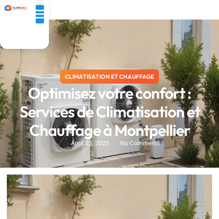
Pompe a Chaleur
CLIMATISATION ET CHAUFFAGE
Optimisez votre confort :
Services de Climatisation et
Chauffage à Montpellier
April 23, 2025
No Comments